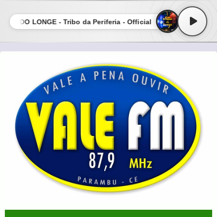
 DO LONGE - Tribo da Periferia - Official • EFEITOS DO LONGE - 