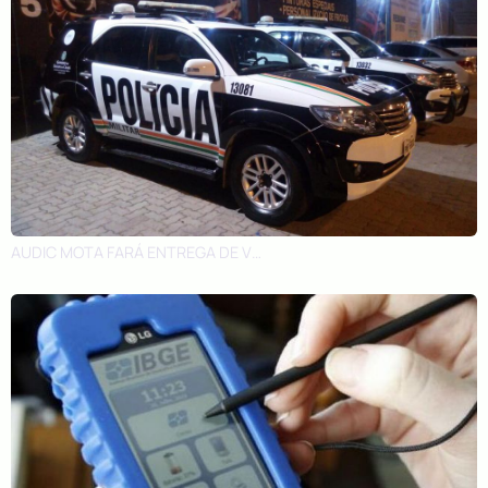
AUDIC MOTA FARÁ ENTREGA DE VIATURAS À PM DE AIUABA, QUITERIANÓPOLIS E PARAMBU